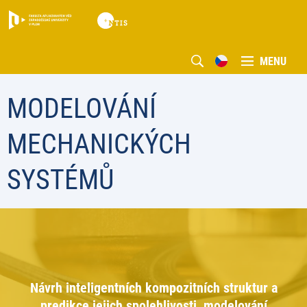
MENU
MODELOVÁNÍ
MECHANICKÝCH
SYSTÉMŮ
Návrh inteligentních kompozitních struktur a
predikce jejich spolehlivosti, modelování