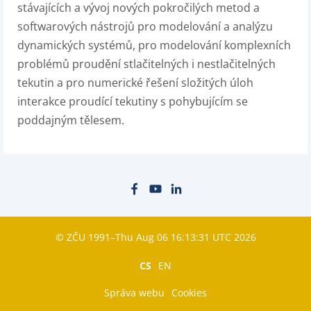
stávajících a vývoj nových pokročilých metod a
softwarových nástrojů pro modelování a analýzu
dynamických systémů, pro modelování komplexních
problémů proudění stlačitelných i nestlačitelných
tekutin a pro numerické řešení složitých úloh
interakce proudící tekutiny s pohybujícím se
poddajným tělesem.
© ZČU 1991–Thu Aug 06 16:13:31 UTC 2026
CS
EN
Správa webu
Cookies