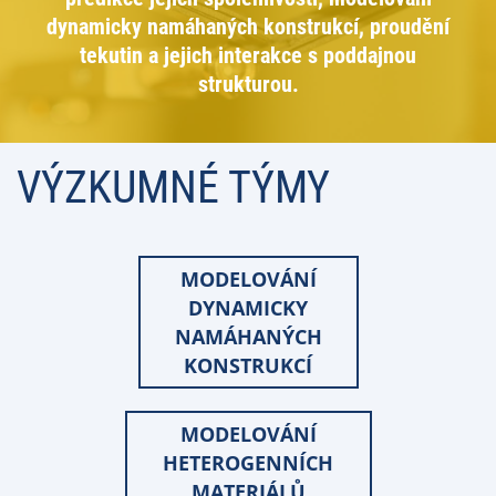
dynamicky namáhaných konstrukcí, proudění
tekutin a jejich interakce s poddajnou
strukturou.
VÝZKUMNÉ TÝMY
MODELOVÁNÍ
DYNAMICKY
NAMÁHANÝCH
KONSTRUKCÍ
MODELOVÁNÍ
HETEROGENNÍCH
MATERIÁLŮ