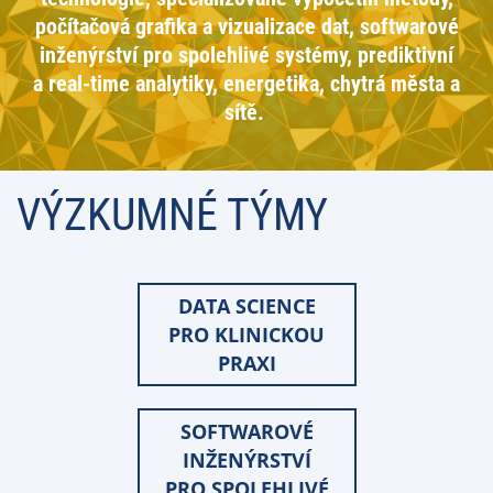
počítačová grafika a vizualizace dat, softwarové
inženýrství pro spolehlivé systémy, prediktivní
a real-time analytiky, energetika, chytrá města a
sítě.
VÝZKUMNÉ TÝMY
DATA SCIENCE
PRO KLINICKOU
PRAXI
SOFTWAROVÉ
INŽENÝRSTVÍ
PRO SPOLEHLIVÉ