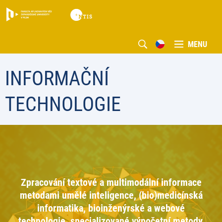
MENU
INFORMAČNÍ
TECHNOLOGIE
Zpracování textové a multimodální informace
metodami umělé inteligence, (bio)medicínská
informatika, bioinženýrské a webové
technologie, specializované výpočetní metody,