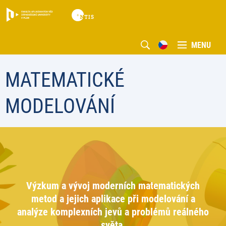
MENU
MATEMATICKÉ
MODELOVÁNÍ
Výzkum a vývoj moderních matematických
metod a jejich aplikace při modelování a
analýze komplexních jevů a problémů reálného
světa.