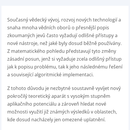
Současný vědecký vývoj, rozvoj nových technologií a
snaha mnoha vědních oborů o přesnější popis
zkoumaných jevů často vyžadují odlišné přístupy a
nové nástroje, než jaké byly dosud běžně používány.
Z matematického pohledu představují tyto změny
zásadní posun, jenž si vyžaduje zcela odlišný přístup
jak k popisu problému, tak k jeho následnému řešení
a související algoritmické implementaci.
Z tohoto důvodu je nezbytné soustavně vyvíjet nový
pokročilý teoretický aparát s vysokým stupněm
aplikačního potenciálu a zároveň hledat nové
možnosti využití již známých výsledků v oblastech,
kde dosud nacházely jen omezené uplatnění.