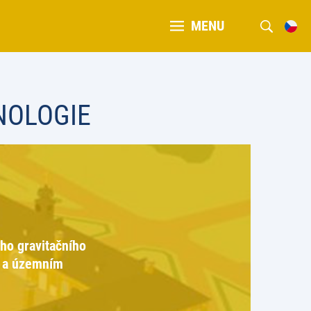
MENU
NOLOGIE
ho gravitačního
ů a územním