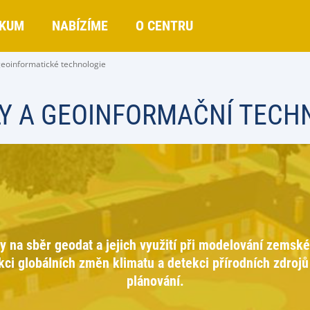
KUM
NABÍZÍME
O CENTRU
geoinformatické technologie
Y A GEOINFORMAČNÍ TECH
 na sběr geodat a jejich využití při modelování zemské
ikci globálních změn klimatu a detekci přírodních zdroj
plánování.