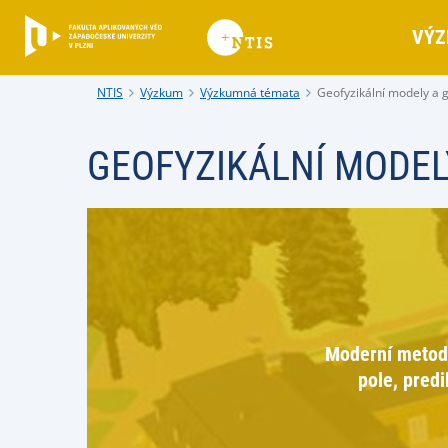
VÝZ
NTIS
Výzkum
Výzkumná témata
Geofyzikální modely a 
GEOFYZIKÁLNÍ MODEL
Moderní metody
pole, pred