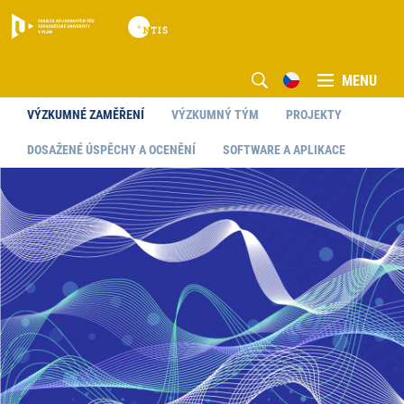
MENU
VÝZKUMNÉ ZAMĚŘENÍ
VÝZKUMNÝ TÝM
PROJEKTY
DOSAŽENÉ ÚSPĚCHY A OCENĚNÍ
SOFTWARE A APLIKACE