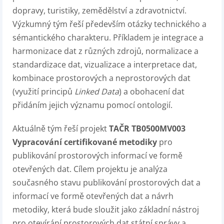
dopravy, turistiky, zemědělství a zdravotnictví.
Výzkumný tým řeší především otázky technického a
sémantického charakteru. Příkladem je integrace a
harmonizace dat z různých zdrojů, normalizace a
standardizace dat, vizualizace a interpretace dat,
kombinace prostorových a neprostorových dat
(využití principů
Linked Data
) a obohacení dat
přidáním jejich významu pomocí ontologií.
Aktuálně tým řeší projekt
TAČR TB0500MV003
Vypracování certifikované metodiky
pro
publikování prostorových informací ve formě
otevřených dat. Cílem projektu je analýza
současného stavu publikování prostorových dat a
informací ve formě otevřených dat a návrh
metodiky, která bude sloužit jako základní nástroj
pro otevírání prostorových dat státní správy a