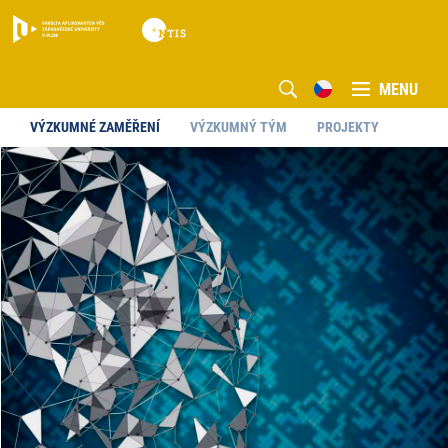
MENU
VÝZKUMNÉ ZAMĚŘENÍ
VÝZKUMNÝ TÝM
PROJEKTY