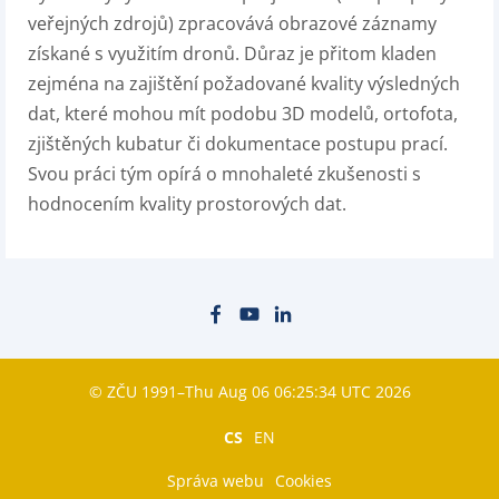
veřejných zdrojů) zpracovává obrazové záznamy
získané s využitím dronů. Důraz je přitom kladen
zejména na zajištění požadované kvality výsledných
dat, které mohou mít podobu 3D modelů, ortofota,
zjištěných kubatur či dokumentace postupu prací.
Svou práci tým opírá o mnohaleté zkušenosti s
hodnocením kvality prostorových dat.
© ZČU 1991–Thu Aug 06 06:25:34 UTC 2026
CS
EN
Správa webu
Cookies