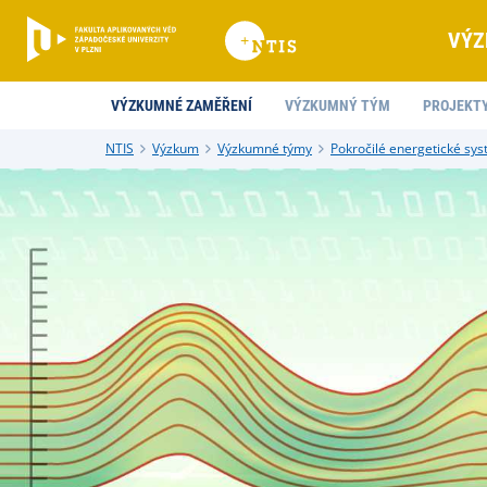
VÝZ
VÝZKUMNÉ ZAMĚŘENÍ
VÝZKUMNÝ TÝM
PROJEKT
NTIS
Výzkum
Výzkumné týmy
Pokročilé energetické sy