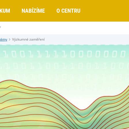
KUM
NABÍZÍME
O CENTRU
Y
stémy
Výzkumné zaměření