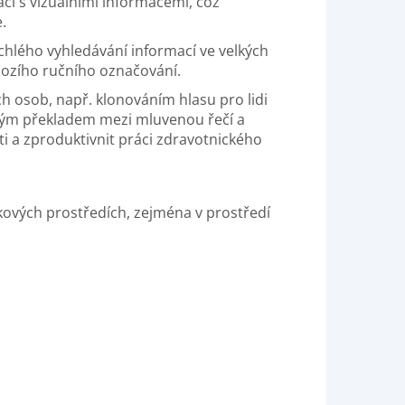
i s vizuálními informacemi, což
.
chlého vyhledávání informací ve velkých
hozího ručního označování.
 osob, např. klonováním hlasu pro lidi
ckým překladem mezi mluvenou řečí a
i a zproduktivnit práci zdravotnického
kových prostředích, zejména v prostředí