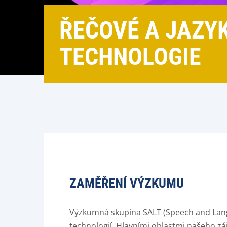
ŘEČOVÉ A JAZY
TECHNOLOGIE
ZAMĚŘENÍ VÝZKUMU
Výzkumná skupina SALT (Speech and Lang
technologií. Hlavními oblastmi našeho z