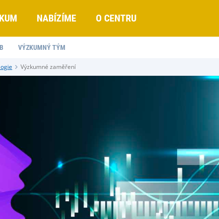
KUM
NABÍZÍME
O CENTRU
B
VÝZKUMNÝ TÝM
logie
Výzkumné zaměření