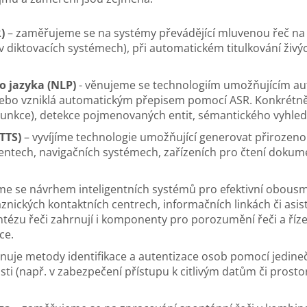
)
– zaměřujeme se na systémy převádějící mluvenou řeč na te
 diktovacích systémech), při automatickém titulkování živ
o jazyka (NLP)
- věnujeme se technologiím umožňujícím aut
ebo vzniklá automatickým přepisem pomocí ASR. Konkrétně 
rpunkce), detekce pojmenovaných entit, sémantického vyhled
 TTS)
– vyvíjíme technologie umožňující generovat přirozeno
tentech, navigačních systémech, zařízeních pro čtení dokum
e se návrhem inteligentních systémů pro efektivní obous
znických kontaktních centrech, informačních linkách či asis
zu řeči zahrnují i komponenty pro porozumění řeči a řízení
ce.
uje metody identifikace a autentizace osob pomocí jedineč
sti (např. v zabezpečení přístupu k citlivým datům či prost