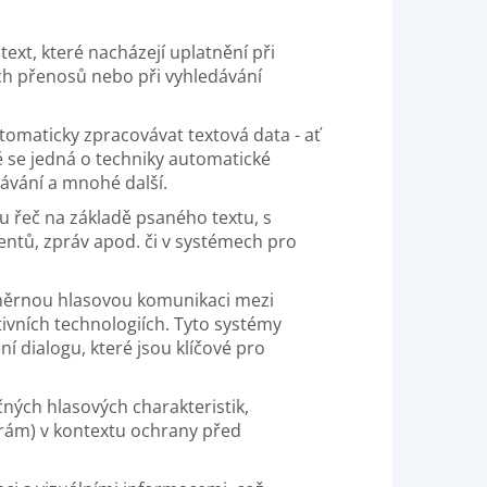
xt, které nacházejí uplatnění při
ých přenosů nebo při vyhledávání
omaticky zpracovávat textová data - ať
se jedná o techniky automatické
ávání a mnohé další.
u řeč na základě psaného textu, s
entů, zpráv apod. či v systémech pro
měrnou hlasovou komunikaci mezi
tivních technologiích. Tyto systémy
 dialogu, které jsou klíčové pro
ných hlasových charakteristik,
orám) v kontextu ochrany před