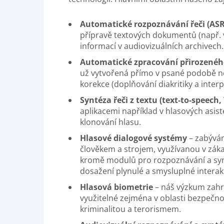
Automatické rozpoznávání řeči (ASR
přípravě textových dokumentů (např. v
informací v audiovizuálních archivech.
Automatické zpracování přirozenéh
už vytvořená přímo v psané podobě n
korekce (doplňování diakritiky a inte
Syntéza řeči z textu (text-to-speech,
aplikacemi například v hlasových asis
klonování hlasu.
Hlasové dialogové systémy
– zabývám
člověkem a strojem, využívanou v záka
kromě modulů pro rozpoznávání a synté
dosažení plynulé a smysluplné interak
Hlasová biometrie
– náš výzkum zahrn
využitelné zejména v oblasti bezpečno
kriminalitou a terorismem.