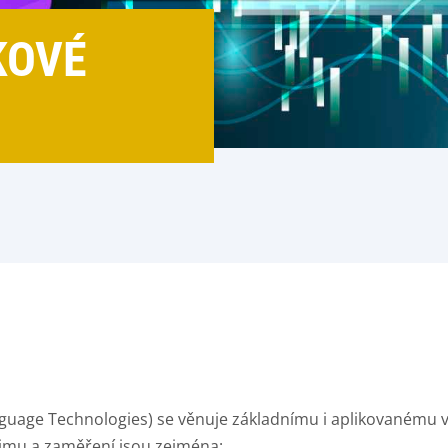
KOVÉ
uage Technologies) se věnuje základnímu i aplikovanému v
ájmu a zaměření jsou zejména: