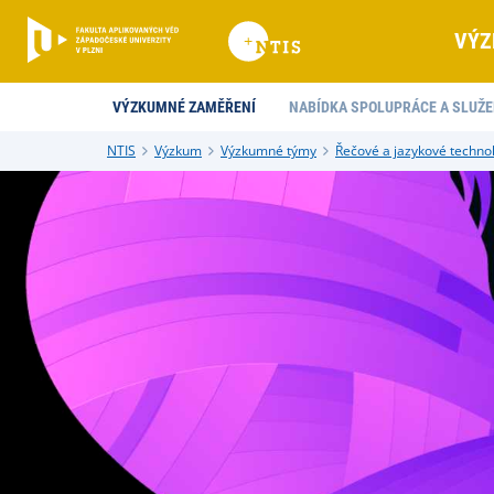
VÝZ
VÝZKUMNÉ ZAMĚŘENÍ
NABÍDKA SPOLUPRÁCE A SLUŽE
NTIS
Výzkum
Výzkumné týmy
Řečové a jazykové techno