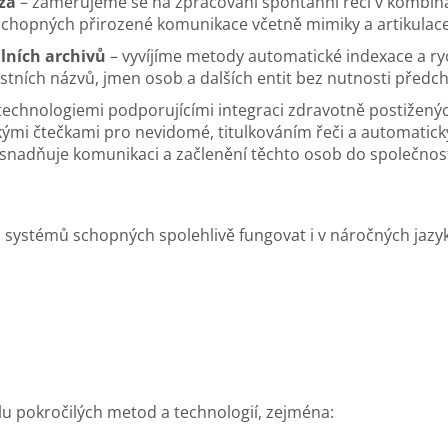
za
– zaměřujeme se na zpracování spontánní řeči v kombinac
 schopných přirozené komunikace včetně mimiky a artikulace
lních archivů
– vyvíjíme metody automatické indexace a ry
stních názvů, jmen osob a dalších entit bez nutnosti předc
echnologiemi podporujícími integraci zdravotně postižených
kými čtečkami pro nevidomé, titulkováním řeči a automati
snadňuje komunikaci a začlenění těchto osob do společnost
u systémů schopných spolehlivě fungovat i v náročných jazy
 pokročilých metod a technologií, zejména: