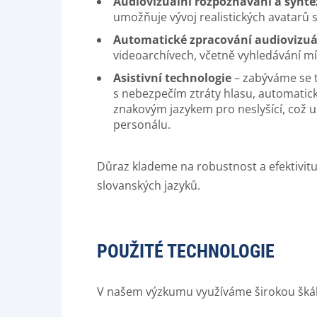
Audiovizuální rozpoznávání a synté
umožňuje vývoj realistických avatarů
Automatické zpracování audiovizuá
videoarchívech, včetně vyhledávání mí
Asistivní technologie
– zabýváme se t
s nebezpečím ztráty hlasu, automatic
znakovým jazykem pro neslyšící, což u
personálu.
Důraz klademe na robustnost a efektivit
slovanských jazyků.
POUŽITÉ TECHNOLOGIE
V našem výzkumu využíváme širokou škálu