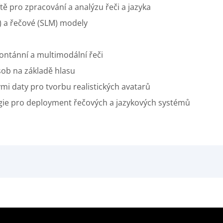
ě pro zpracování a analýzu řeči a jazyka
M) a řečové (SLM) modely
ontánní a multimodální řeči
sob na základě hlasu
mi daty pro tvorbu realistických avatarů
ie pro deployment řečových a jazykových systémů