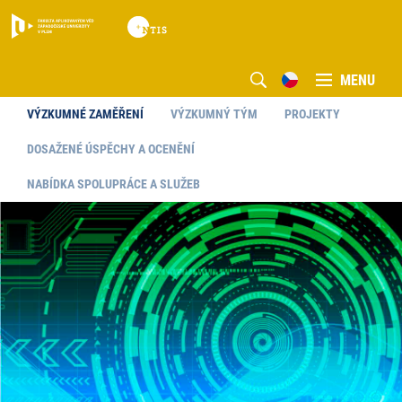
MENU
VÝZKUMNÉ ZAMĚŘENÍ
VÝZKUMNÝ TÝM
PROJEKTY
DOSAŽENÉ ÚSPĚCHY A OCENĚNÍ
NABÍDKA SPOLUPRÁCE A SLUŽEB