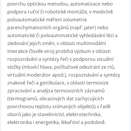
povrchu optickou metodou, automatizace nebo
podpora ruční či robotické montáže, v medicíně
poloautomatické měření volumetrie
parenchymatozních orgánů (např. jater) nebo
automatické či poloautomatické vyhledávání lézí a
sledování jejich změn, v oblasti multimodální
interakce člověk-stroj probíhá výzkum v oblasti
rozpoznávání a syntézy řeči s podporou vizuální
složky (mluvící hlava, počítačové odezírání ze rtů,
virtuální moderátor apod.), rozpoznávání a syntézy
znakové řeči a gestikulace, v oblasti termovize
zpracování a analýza termovizních záznamů
(termogramů, obrazových dat zachycujících
povrchovou teplotu snímaných objektů) v řadě
oborů jako je stavebnictví, elektrotechnika,
elektronika i energetika, lékařství a podobně.