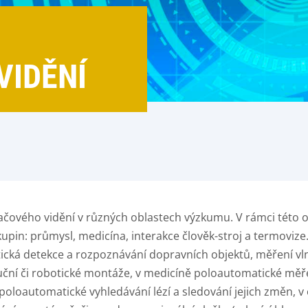
VIDĚNÍ
čového vidění v různých oblastech výzkumu. V rámci této ob
kupin: průmysl, medicína, interakce člověk-stroj a termovize
ická detekce a rozpoznávání dopravních objektů, měření vl
ní či robotické montáže, v medicíně poloautomatické měř
poloautomatické vyhledávání lézí a sledování jejich změn, v 