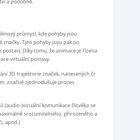
ství a podobně.
filmový průmysl, kde pohyby jsou
é značky. Tyto pohyby jsou pak po
postav). Díky tomu, že animace je řízena
ce virtuální postavy.
ání 3D trajektorie značek, nanesených či
em, značně zjednodušuje proces
 (audio-)vizuální komunikace člověka se
í maximálně srozumitelného, přirozeného a
i, apod.)