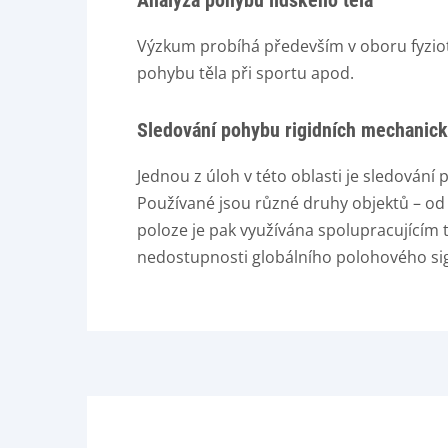
Analýza pohybů lidského těla
Výzkum probíhá především v oboru fyziote
pohybu těla při sportu apod.
Sledování pohybu rigidních mechanick
Jednou z úloh v této oblasti je sledování
Používané jsou různé druhy objektů – od 
poloze je pak využívána spolupracujícím
nedostupnosti globálního polohového sig