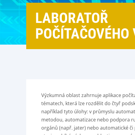
LABORATOŘ
POČÍTAČOVÉHO 
Výzkumná oblast zahrnuje aplikace počíta
tématech, která lze rozdělit do čtyř pods
například tyto úlohy: v průmyslu automat
metodou, automatizace nebo podpora ruč
orgánů (např. jater) nebo automatické či 