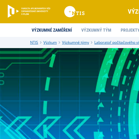
VÝZ
VÝZKUMNÉ ZAMĚŘENÍ
VÝZKUMNÝ TÝM
PROJEKT
NTIS
Výzkum
Výzkumné týmy
Laboratoř počítačového v