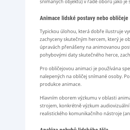
snímaných objektů) v řadě oborů jako je st
Animace lidské postavy nebo obličeje
Typickou úlohou, která dobře ilustruje 
zachyceny skutečným hercem, který je ob
úpravách přenášeny na animovanou postav
pohybovými daty skutečného herce, zacho
Pro obličejovou animaci je používána spe
nalepených na obličej snímané osoby. P
produkce animace.
Hlavním oborem výzkumu v oblasti animac
strojem, konkrétně výzkum audiovizuální 
realistického komunikačního nástroje (a