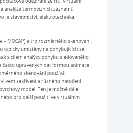
počítačové odezírání ze rtů, virtuální
ní a analýza termovizních záznamů
je stavebnictví, elektrotechnika,
e ­– MOCAP) a trojrozměrného skenování.
u typicky umístěny na pohybujících se
ednak s cílem analýzy pohybu sledovaného
h a často upravených dat formou animace
rozměrného skenování používá
vlivem zakřivení a různého natočení
povrchový model. Ten je možné dále
ebo pro další použití ve virtuálním