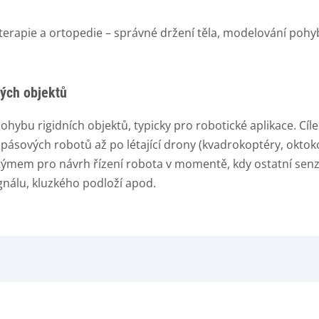
rapie a ortopedie – správné držení těla, modelování pohybu
ých objektů
 pohybu rigidních objektů, typicky pro robotické aplikace. C
pásových robotů až po létající drony (kvadrokoptéry, oktok
 týmem pro návrh řízení robota v momentě, kdy ostatní sen
nálu, kluzkého podloží apod.