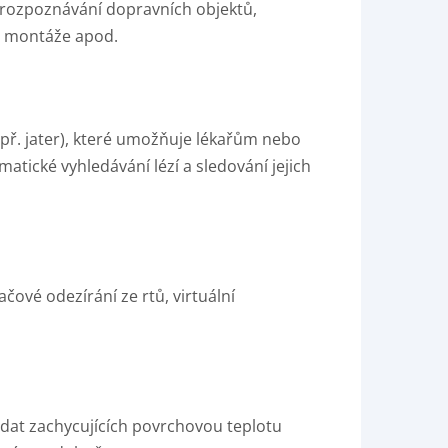
a rozpoznávání dopravních objektů,
é montáže apod.
př. jater), které umožňuje lékařům nebo
tické vyhledávání lézí a sledování jejich
čové odezírání ze rtů, virtuální
dat zachycujících povrchovou teplotu