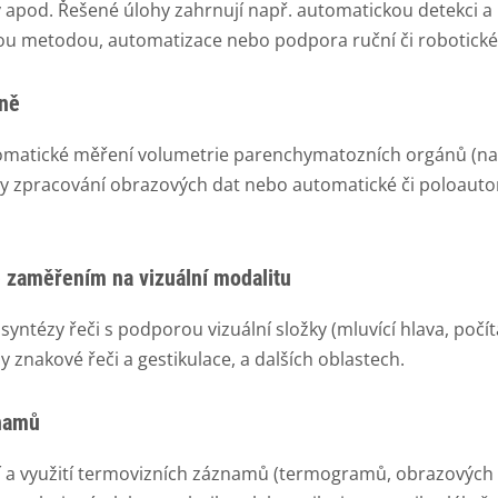
y apod. Řešené úlohy zahrnují např. automatickou detekci 
kou metodou, automatizace nebo podpora ruční či robotick
íně
tomatické měření volumetrie parenchymatozních orgánů (na
y zpracování obrazových dat nebo automatické či poloautoma
e zaměřením na vizuální modalitu
yntézy řeči s podporou vizuální složky (mluvící hlava, počíta
znakové řeči a gestikulace, a dalších oblastech.
znamů
í a využití termovizních záznamů (termogramů, obrazových 