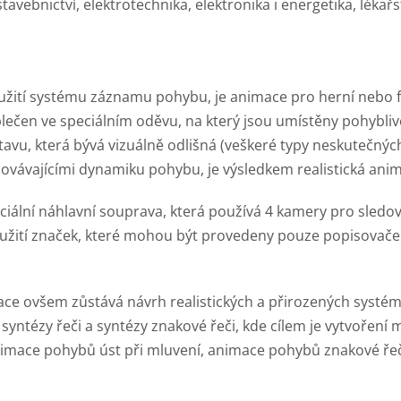
avebnictví, elektrotechnika, elektronika i energetika, lékař
využití systému záznamu pohybu, je animace pro herní nebo 
lečen ve speciálním oděvu, na který jsou umístěny pohybliv
u, která bývá vizuálně odlišná (veškeré typy neskutečných 
vávajícími dynamiku pohybu, je výsledkem realistická anima
ciální náhlavní souprava, která používá 4 kamery pro sledov
oužití značek, které mohou být provedeny pouze popisovač
e ovšem zůstává návrh realistických a přirozených systémů
syntézy řeči a syntézy znakové řeči, kde cílem je vytvořen
nimace pohybů úst při mluvení, animace pohybů znakové řeč