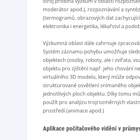
stroj probíhá výzkum v oblasti rozpoznáván
moderátor apod.), rozpoznávání a syntézy
(termogramů, obrazových dat zachycujícíc
elektronika i energetika, lékařství a podo
Výzkumná oblast dále zahrnuje zpracován
Systém záznamu pohybu umožňuje sledován
objektech (osoby, roboty, ale i zvířata, 
objektu pro zjištění např. jeho chování
virtuálního 3D modelu, který může odpov
strukturované osvětlení snímaného obje
jednotlivých ploch objektu. Díky tomu m
použít pro analýzu trojrozměrných vlastn
prostředí (animace apod.)
Aplikace počítačového vidění v průmy