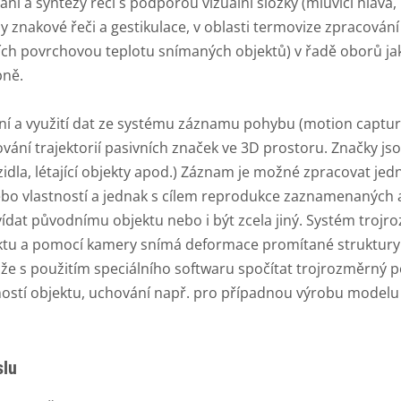
í a syntézy řeči s podporou vizuální složky (mluvící hlava, 
 znakové řeči a gestikulace, v oblasti termovize zpracová
h povrchovou teplotu snímaných objektů) v řadě oborů jako 
bně.
í a využití dat ze systému záznamu pohybu (motion captur
í trajektorií pasivních značek ve 3D prostoru. Značky jso
vozidla, létající objekty apod.) Záznam je možné zpracovat j
 nebo vlastností a jednak s cílem reprodukce zaznamenanýc
ídat původnímu objektu nebo i být zcela jiný. Systém troj
ktu a pomocí kamery snímá deformace promítané struktury 
ůže s použitím speciálního softwaru spočítat trojrozměrný 
ostí objektu, uchování např. pro případnou výrobu modelu n
slu