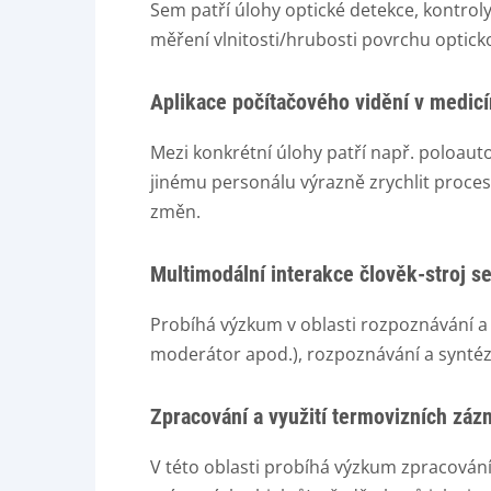
Sem patří úlohy optické detekce, kontrol
měření vlnitosti/hrubosti povrchu optic
Aplikace počítačového vidění v medic
Mezi konkrétní úlohy patří např. poloau
jinému personálu výrazně zrychlit proces
změn.
Multimodální interakce člověk-stroj s
Probíhá výzkum v oblasti rozpoznávání a s
moderátor apod.), rozpoznávání a syntézy 
Zpracování a využití termovizních zá
V této oblasti probíhá výzkum zpracován