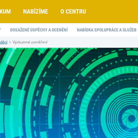
KUM
NABÍZÍME
O CENTRU
Y
DOSAŽENÉ ÚSPĚCHY A OCENĚNÍ
NABÍDKA SPOLUPRÁCE A SLUŽEB
idění
Výzkumné zaměření