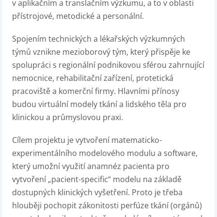
v aplikačním a translačním výzkumu, a to v oblasti
přístrojové, metodické a personální.
Spojením technických a lékařských výzkumných
týmů vznikne mezioborový tým, který přispěje ke
spolupráci s regionální podnikovou sférou zahrnující
nemocnice, rehabilitační zařízení, protetická
pracoviště a komerční firmy. Hlavními přínosy
budou virtuální modely tkání a lidského těla pro
klinickou a průmyslovou praxi.
Cílem projektu je vytvoření matematicko-
experimentálního modelového modulu a software,
který umožní využití anamnéz pacienta pro
vytvoření „pacient-specific“ modelu na základě
dostupných klinických vyšetření. Proto je třeba
hlouběji pochopit zákonitosti perfúze tkání (orgánů)