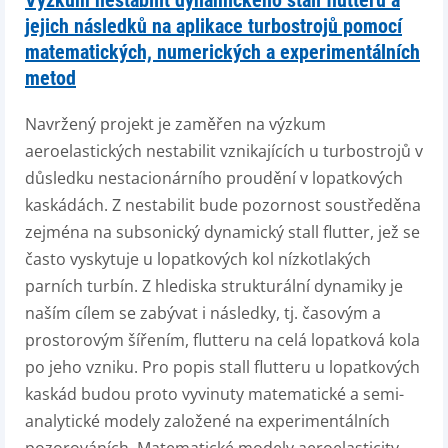
Výzkum nestabilit dynamického stall flutteru a
jejich následků na aplikace turbostrojů pomocí
matematických, numerických a experimentálních
metod
Navržený projekt je zaměřen na výzkum
aeroelastických nestabilit vznikajících u turbostrojů v
důsledku nestacionárního proudění v lopatkových
kaskádách. Z nestabilit bude pozornost soustředěna
zejména na subsonický dynamický stall flutter, jež se
často vyskytuje u lopatkových kol nízkotlakých
parních turbín. Z hlediska strukturální dynamiky je
naším cílem se zabývat i následky, tj. časovým a
prostorovým šířením, flutteru na celá lopatková kola
po jeho vzniku. Pro popis stall flutteru u lopatkových
kaskád budou proto vyvinuty matematické a semi-
analytické modely založené na experimentálních