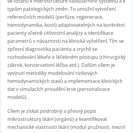
ve vztahu k mikrostruktuře vaskulárního systému a k
typům patologických změn. To umožní vytvoření
referenčních modelů (perfúze, regenerace,
hemodynamika, kosti) adaptovatelných na konkrétní
pacienty včetně citlivostní analýzy a identifikace
parametrů v návaznosti na klinická vyšetření. Tím se
zpřesní diagnostika pacienta a zrychlí se
rozhodování lékaře o léčebném postupu (chirurgický
zákrok, konzervativní léčba atd.). Dalším cílem je
vyvinutí metodiky modelování rizikových
hemodynamických stavů a implementace klinických
dat v simulacích proudění krve (personalizace
modelů).
Cílem je získat podrobný a přesný popis
mikrostruktury tkání (orgánů) a kvantifikovat
mechanické vlastnosti tkání (modul pružnosti, mezní