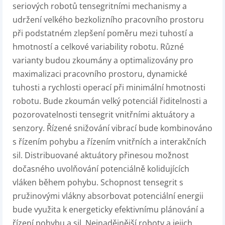
seriových robotů tensegritními mechanismy a
udržení velkého bezkolizního pracovního prostoru
při podstatném zlepšení poměru mezi tuhostí a
hmotností a celkové variability robotu. Různé
varianty budou zkoumány a optimalizovány pro
maximalizaci pracovního prostoru, dynamické
tuhosti a rychlosti operací při minimální hmotnosti
robotu. Bude zkoumán velký potenciál řiditelnosti a
pozorovatelnosti tensegrit vnitřními aktuátory a
senzory. Řízené snižování vibrací bude kombinováno
s řízením pohybu a řízením vnitřních a interakčních
sil. Distribuované aktuátory přinesou možnost
dočasného uvolňování potenciálně kolidujících
vláken během pohybu. Schopnost tensegrit s
pružinovými vlákny absorbovat potenciální energii
bude využita k energeticky efektivnímu plánování a
řízení pohybu a sil. Nejnadějnější roboty a jejich