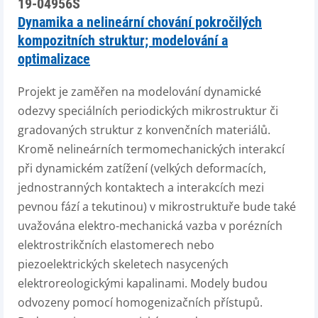
19-04956S
Dynamika a nelineární chování pokročilých
kompozitních struktur; modelování a
optimalizace
Projekt je zaměřen na modelování dynamické
odezvy speciálních periodických mikrostruktur či
gradovaných struktur z konvenčních materiálů.
Kromě nelineárních termomechanických interakcí
při dynamickém zatížení (velkých deformacích,
jednostranných kontaktech a interakcích mezi
pevnou fází a tekutinou) v mikrostruktuře bude také
uvažována elektro-mechanická vazba v porézních
elektrostrikčních elastomerech nebo
piezoelektrických skeletech nasycených
elektroreologickými kapalinami. Modely budou
odvozeny pomocí homogenizačních přístupů.