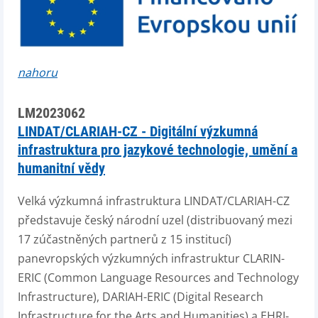
nahoru
LM2023062
LINDAT/CLARIAH-CZ - Digitální výzkumná
infrastruktura pro jazykové technologie, umění a
humanitní vědy
Velká výzkumná infrastruktura LINDAT/CLARIAH-CZ
představuje český národní uzel (distribuovaný mezi
17 zúčastněných partnerů z 15 institucí)
panevropských výzkumných infrastruktur CLARIN-
ERIC (Common Language Resources and Technology
Infrastructure), DARIAH-ERIC (Digital Research
Infrastructure for the Arts and Humanities) a EHRI-