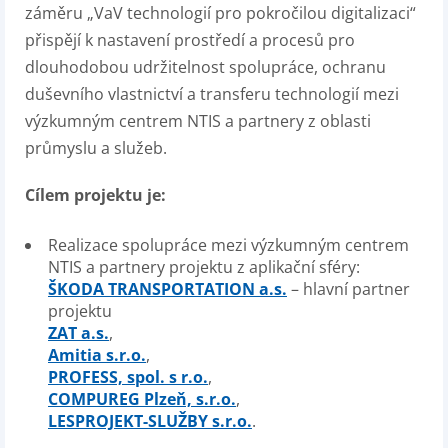
záměru „VaV technologií pro pokročilou digitalizaci“
přispějí k nastavení prostředí a procesů pro
dlouhodobou udržitelnost spolupráce, ochranu
duševního vlastnictví a transferu technologií mezi
výzkumným centrem NTIS a partnery z oblasti
průmyslu a služeb.
Cílem projektu je:
Realizace spolupráce mezi výzkumným centrem
NTIS a partnery projektu z aplikační sféry:
ŠKODA TRANSPORTATION a.s.
– hlavní partner
projektu
ZAT a.s.
,
Amitia s.r.o.
,
PROFESS, spol. s r.o.
,
COMPUREG Plzeň, s.r.o.
,
LESPROJEKT-SLUŽBY s.r.o.
.