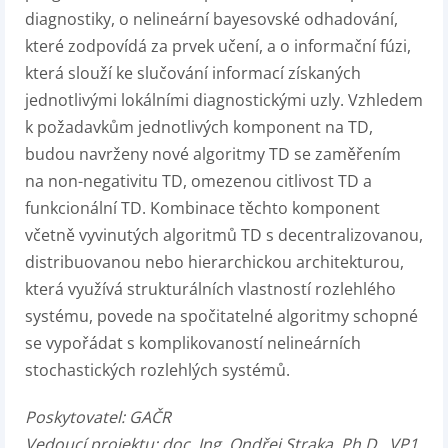
diagnostiky, o nelineární bayesovské odhadování,
které zodpovídá za prvek učení, a o informační fúzi,
která slouží ke slučování informací získaných
jednotlivými lokálními diagnostickými uzly. Vzhledem
k požadavkům jednotlivých komponent na TD,
budou navrženy nové algoritmy TD se zaměřením
na non-negativitu TD, omezenou citlivost TD a
funkcionální TD. Kombinace těchto komponent
včetně vyvinutých algoritmů TD s decentralizovanou,
distribuovanou nebo hierarchickou architekturou,
která využívá strukturálních vlastností rozlehlého
systému, povede na spočitatelné algoritmy schopné
se vypořádat s komplikovaností nelineárních
stochastických rozlehlých systémů.
Poskytovatel:
GAČR
Vedoucí projektu:
doc. Ing. Ondřej Straka, Ph.D., VP1