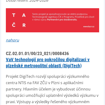
Doba řešení: 2024–2026
nahoru
CZ.02.01.01/00/23_021/0008436
VaV technologií pro pokročilou digitalizaci v
plzeňské metropolitní oblasti (DigiTech)
Projekt DigiTech rozvíjí spolupráci výzkumného
centra NTIS na FAV ZČU v Plzni s aplikačními
partnery. Hlavním účelem je vybudovat účinnou
spolupráci umožňující uplatnění výsledků výzkumu v
praxi. Výstupy a výsledky řešeného výzkumném