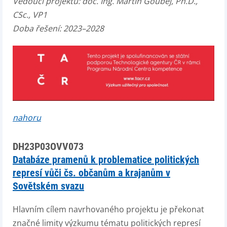
Vedoucí projektu:
doc. Ing. Martin Goubej, Ph.D.
,
CSc., VP1
Doba řešení: 2023–2028
nahoru
DH23P03OVV073
Databáze pramenů k problematice politických
represí vůči čs. občanům a krajanům v
Sovětském svazu
Hlavním cílem navrhovaného projektu je překonat
značné limity výzkumu tématu politických represí