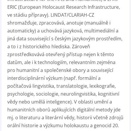
ERIC (European Holocaust Research Infrastructure,
ve stádiu přípravy). LINDAT/CLARIAH-CZ
shromažďuje, zpracovává, anotuje (manuálně i
automaticky) a uchovává jazyková, multimediální a
jiná data související s českým jazykovým prostředím,
a to i z historického hlediska. Zároveň
zprostředkovává otevřený přístup nejen k těmto
datům, ale i k technologiím, relevantním zejména
pro humanitní a společenské obory a související
interdisciplinární výzkum (např. formální a
počítačová lingvistika, translatologie, lexikografie,
psychologie, sociologie, neurolingvistika, kognitivní
vědy nebo umělá inteligence). V oblasti umění a
humanitních oborů aplikujících digitální metody jde
mj. o literaturu a literární vědy, historii včetně zdrojů
orální historie a výzkumu holokaustu a genocid 20.