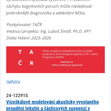
záchytu kognitivních poruch může následovat
podrobnější diagnostika a adekvátní léčba.
Poskytovatel:
TAČR
Vedoucí projektu:
Ing. Luboš Šmídl, Ph.D, VP1
Doba řešení: 2023–2026
nahoru
24-12291S
Víceškálové modelování akusticky vyvolaného
proudění tekutin a částicových suspenzí v