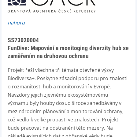
nahoru
SS73020004
FunDive: Mapování a monitoging diverzity hub se
zaměřením na druhovou ochranu
Projekt řeší všechna tři témata otevřené výzvy
Biodiversa+. Poskytne zásadní podporu pro znalosti
o rozmanitosti hub a monitorování v Evropě.
Navzdory jejich zjevnému ekosystémovému
významu byly houby dosud široce zanedbávány v
mezinárodním plánování a monitorování ochrany,
což vedlo k velké propasti ve znalostech. Projekt
bude pracovat na odstranění této mezery. Na
základě existujících dat z občanské vědy bude