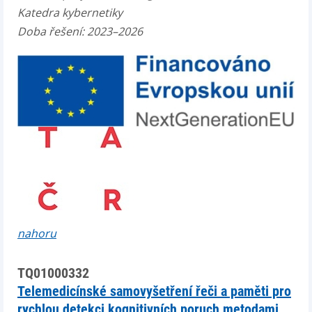
Katedra kybernetiky
Doba řešení: 2023–2026
nahoru
TQ01000332
Telemedicínské samovyšetření řeči a paměti pro
rychlou detekci kognitivních poruch metodami