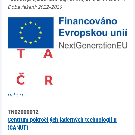
Doba řešení: 2022–2026
nahoru
TN02000012
Centrum pokročilých jaderných technologií II
(CANUT)