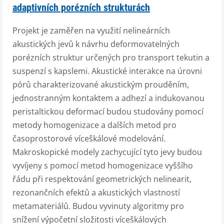
adaptivních porézních strukturách
Projekt je zaměřen na využití nelineárních
akustických jevů k návrhu deformovatelných
porézních struktur určených pro transport tekutin a
suspenzí s kapslemi. Akustické interakce na úrovni
pórů charakterizované akustickým prouděním,
jednostranným kontaktem a adhezí a indukovanou
peristaltickou deformací budou studovány pomocí
metody homogenizace a dalších metod pro
časoprostorové víceškálové modelování.
Makroskopické modely zachycující tyto jevy budou
vyvíjeny s pomocí metod homogenizace vyššího
řádu při respektování geometrických nelinearit,
rezonančních efektů a akustických vlastností
metamateriálů. Budou vyvinuty algoritmy pro
snížení výpočetní složitosti víceškálových