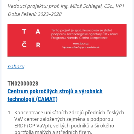
Vedoucí projektu:
prof. Ing. Miloš Schlegel, CSc., VP1
Doba řešení: 2023–2028
nahoru
TN02000028
Centrum pokročilých strojů a výrobních
technologií (CAMAT)
Koncentrace unikátních zdrojů předních českých
VaV center založených zejména s podporou
ERDF (OP VaVpI), velkých podniků a širokého
portfolia malých a středních firem.