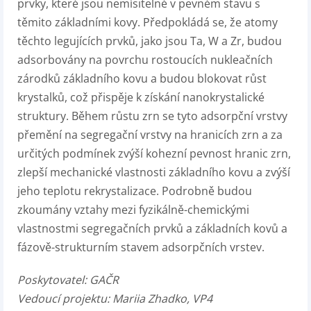
prvky, které jsou nemísitelné v pevném stavu s
těmito základními kovy. Předpokládá se, že atomy
těchto legujících prvků, jako jsou Ta, W a Zr, budou
adsorbovány na povrchu rostoucích nukleačních
zárodků základního kovu a budou blokovat růst
krystalků, což přispěje k získání nanokrystalické
struktury. Během růstu zrn se tyto adsorpční vrstvy
přemění na segregační vrstvy na hranicích zrn a za
určitých podmínek zvýší kohezní pevnost hranic zrn,
zlepší mechanické vlastnosti základního kovu a zvýší
jeho teplotu rekrystalizace. Podrobně budou
zkoumány vztahy mezi fyzikálně-chemickými
vlastnostmi segregačních prvků a základních kovů a
fázově-strukturním stavem adsorpčních vrstev.
Poskytovatel:
GAČR
Vedoucí projektu:
Mariia Zhadko, VP4