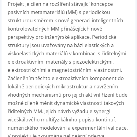
Projekt je cílen na rozšíření stávající koncepce
pasivních metamateriálů (MM) s periodickou
strukturou směrem k nové generaci inteligentních
kontrolovatelných MM přinášejících nové
perspektivy pro inženýrské aplikace. Periodické
struktury jsou uvažovány na bázi elastických a
viskoelastických materiálů v kombinaci s řiditelnými
elektroaktivními materiály s piezoelektrickými,
elektrostrikčními a magnetostričními vlastnostmi.
Začleněním těchto elektroaktivních komponent do
lokálně periodických mikrostruktur a navržením
vhodných mechanismů pro jejich aktivní řízení bude
možné cíleně měnit dynamické vlastnosti takových
řiditelných MM. Jejich návrh vyžaduje synergii
víceškálového multifyzikálního popisu kontinuí,
numerického modelování a experimentální validace.
V projektu je zkoumána nelineární odezva