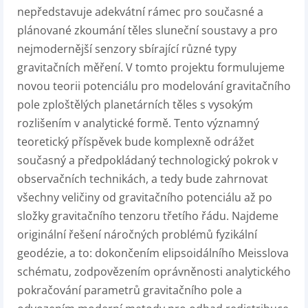
nepředstavuje adekvátní rámec pro současné a
plánované zkoumání těles sluneční soustavy a pro
nejmodernější senzory sbírající různé typy
gravitačních měření. V tomto projektu formulujeme
novou teorii potenciálu pro modelování gravitačního
pole zploštělých planetárních těles s vysokým
rozlišením v analytické formě. Tento významný
teoretický příspěvek bude komplexně odrážet
současný a předpokládaný technologický pokrok v
observačních technikách, a tedy bude zahrnovat
všechny veličiny od gravitačního potenciálu až po
složky gravitačního tenzoru třetího řádu. Najdeme
originální řešení náročných problémů fyzikální
geodézie, a to: dokončením elipsoidálního Meisslova
schématu, zodpovězením oprávněnosti analytického
pokračování parametrů gravitačního pole a