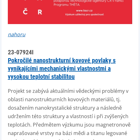
nahoru
23-07924I
Pokročilé nanostrukturní kovové povlaky s
vynikajícími mechanickými vlastnostmi a
vysokou teplotní stabilitou
Projekt se zabývá aktuálními vědeckými problémy v
oblasti nanostrukturních kovových materiálů, tj.
dosažením nanokrystalické struktury a následně
udržením této struktury a vlastností i při zvýšených
teplotách. Předmětem výzkumu jsou magnetronově
naprašované vrstvy na bázi mědi a titanu legované