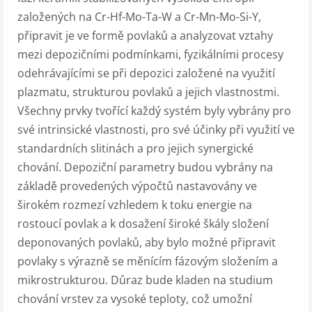
založených na Cr-Hf-Mo-Ta-W a Cr-Mn-Mo-Si-Y,
připravit je ve formě povlaků a analyzovat vztahy
mezi depozičními podmínkami, fyzikálními procesy
odehrávajícími se při depozici založené na využití
plazmatu, strukturou povlaků a jejich vlastnostmi.
Všechny prvky tvořící každý systém byly vybrány pro
své intrinsické vlastnosti, pro své účinky při využití ve
standardních slitinách a pro jejich synergické
chování. Depoziční parametry budou vybrány na
základě provedených výpočtů nastavovány ve
širokém rozmezí vzhledem k toku energie na
rostoucí povlak a k dosažení široké škály složení
deponovaných povlaků, aby bylo možné připravit
povlaky s výrazně se měnícím fázovým složením a
mikrostrukturou. Důraz bude kladen na studium
chování vrstev za vysoké teploty, což umožní