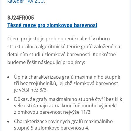
kateder FAV ZČU
.
8J24FR005
Těsné meze pro zlomkovou barevnost
Cílem projektu je prohloubení znalostí v oboru
strukturální a algoritmické teorie grafů založené na
detailním studiu zlomkové barevnosti. Konkrétně
budeme řešit následujicí problémy:
Úplná charakterizace grafů maximálního stupně
tři bez trojúhelníků, jejichž zlomková barevnost
je větší než 8/3.
Důkaz, že grafy maximálního stupně čtyří bez klik
velikosti 4 mají (až na konečně mnoho výjimek)
zlomkovou barevnost nejvýše 11/3.
Charakterizace rovinných grafů maximálního
stupně 5 a zlomkové barevnosti 4.