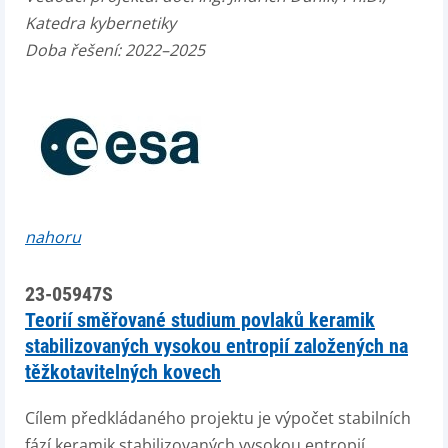
Katedra kybernetiky
Doba řešení: 2022–2025
nahoru
23-05947S
Teorií směřované studium povlaků keramik
stabilizovaných vysokou entropií založených na
těžkotavitelných kovech
Cílem předkládaného projektu je výpočet stabilních
fází keramik stabilizovaných vysokou entropií