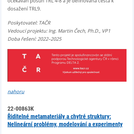
očekáván posun TRL 4-8 a je definována cesta k
dosažení TRL9.
Poskytovatel:
TAČR
Vedoucí projektu:
Ing. Martin Čech, Ph.D., VP1
Doba řešení: 2022–2025
nahoru
22-00863K
Řiditelné metamateriály a chytré struktury:
Nelineární problémy, modelování a experimenty