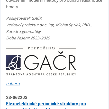
odvozením moderní metody pro odhad redistribuce
hmoty.
Poskytovatel:
GAČR
Vedoucí projektu:
doc. Ing. Michal Šprlák, PhD.,
Katedra geomatiky
Doba řešení: 2023–2025
nahoru
23-06220S
Flexoelektrické periodické struktury pro