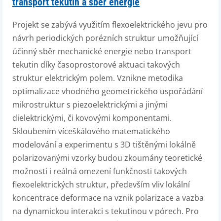
transport tekutin a sběr energie
Projekt se zabývá využitím flexoelektrického jevu pro
návrh periodických porézních struktur umožňující
účinný sběr mechanické energie nebo transport
tekutin díky časoprostorové aktuaci takových
struktur elektrickým polem. Vznikne metodika
optimalizace vhodného geometrického uspořádání
mikrostruktur s piezoelektrickými a jinými
dielektrickými, či kovovými komponentami.
Skloubením víceškálového matematického
modelování a experimentu s 3D tištěnými lokálně
polarizovanými vzorky budou zkoumány teoretické
možnosti i reálná omezení funkčnosti takových
flexoelektrických struktur, především vliv lokální
koncentrace deformace na vznik polarizace a vazba
na dynamickou interakci s tekutinou v pórech. Pro