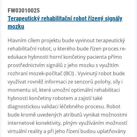
FW03010025
Terapeutický rehabilitační robot řízený signály
mozku
Hlavním cílem projektu bude vyvinout terapeutický
rehabilitační robot, u kterého bude řízen proces re-
edukace hybnosti horní končetiny pacienta přímo
prostřednictvím signálů z jeho mozku s využitím
rozhraní mozek-počítač (BCI) . Vyvinutý robot bude
využívat rovněž informaci ze senzorů polohy, síly i
momentu sil, které umožní optimální rehabilitaci
hybnosti končetiny robotem a zajistí také
diagnostickou validaci léčebného procesu. Robot
bude kromě uvedených atributů vynikat možnostmi
internetové konektivity, plným využíváním možností
virtuální reality a při jeho řízení budou uplatňovány